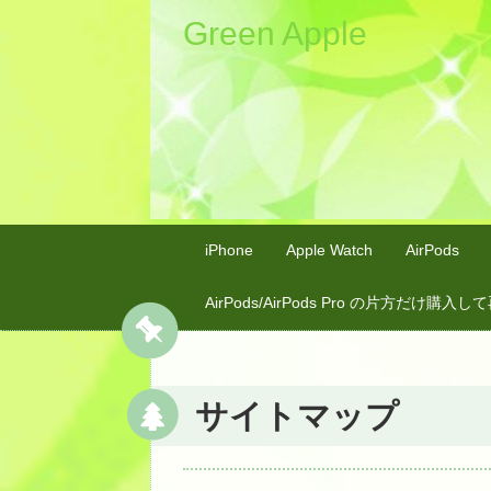
Green Apple
iPhone
Apple Watch
AirPods
AirPods/AirPods Pro の片方だけ購
サイトマップ