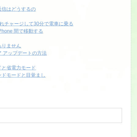
ルの返信はどうするの
icaを入れチャージして30分で電車に乗る
と iPhone 間で移動する
はありません
ウェア アップデートの方法
モードと省電力モード
トスタンドモードと目覚まし