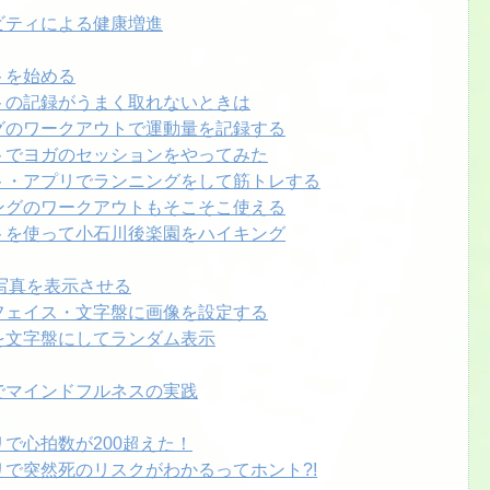
クティビティによる健康増進
ウトを始める
クアウトの記録がうまく取れないときは
ーキングのワークアウトで運動量を記録する
クアウトでヨガのセッションをやってみた
ークアウト・アプリでランニングをして筋トレする
イクリングのワークアウトもそこそこ使える
クアウトを使って小石川後楽園をハイキング
oneの写真を表示させる
ォッチフェイス・文字盤に画像を設定する
の写真を文字盤にしてランダム表示
アプリでマインドフルネスの実践
アプリで心拍数が200超えた！
数アプリで突然死のリスクがわかるってホント?!