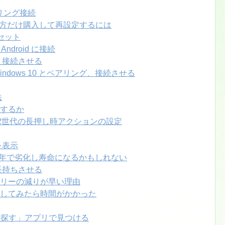
ペアリング接続
Pro の片方だけ購入して再設定するには
をリセット
 をAndroid に接続
.1 と接続させる
ro をWindows 10 とペアリング、接続させる
法
うするか
世代、第2世代の長押し時アクションの設定
を表示
ーは2年で劣化し寿命になるかもしれない
を長持ちさせる
ッテリーの減りが早い理由
充電してみたら時間がかかった
Pro を「探す」アプリで見つける