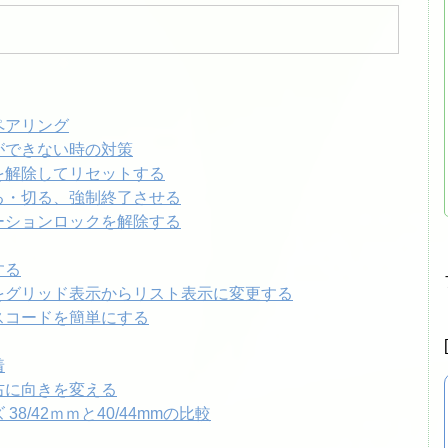
とペアリング
ングができない時の対策
リングを解除してリセットする
を入れる・切る、強制終了させる
ティベーションロックを解除する
する
ーム画面をグリッド表示からリスト表示に変更する
倒なパスコードを簡単にする
着
を左右に向きを変える
ズ 38/42ｍｍと40/44mmの比較