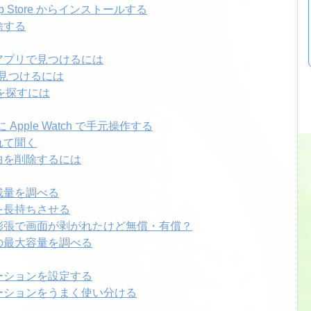
App Store からインストールする
削除する
探す」アプリで見つけるには
ud で見つけるには
oneを探すには
 Apple Watch で手元操作する
入れて聞く
した曲を削除するには
リー残量を調べる
リーを長持ちさせる
テリー膨張で画面が剥がれたけど無償・有償？
リーの最大容量を調べる
リケーションを設定する
プリケーションをうまく使い分ける