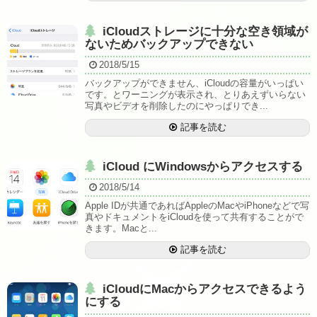
iCloudストレージに十分な空き領域が
ないためバックアップできない
2018/5/15
バックアップができません、iCloudの容量がいっぱい
です。とワーニングが表示され、とりあえずいらない
写真やビデオを削除したのにやっぱりでき...
記事を読む
iCloud にWindowsからアクセスする
2018/5/14
Apple IDが共通であればAppleのMacやiPhoneなどで写
真やドキュメントをiCloudを使って共有することがで
きます。Macと...
記事を読む
iCloudにMacからアクセスできるよう
にする