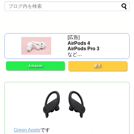
[広告]
AirPods 4
AirPods Pro 3
など…
Amazon
楽天
Green Apple
です