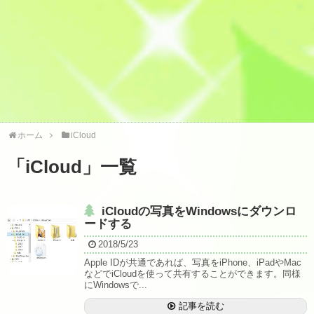
ホーム
iCloud
「
iCloud
」
一覧
iCloudの写真をWindowsにダウンロ
ードする
2018/5/23
Apple IDが共通であれば、写真をiPhone、iPadやMac
などでiCloudを使って共有することができます。同様
にWindowsで...
記事を読む